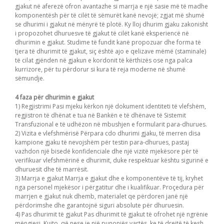
gjakut në aferezë ofron avantazhe si marrja e një sasie më të madhe
komponentësh për të cilët të sëmurët kanë nevojë; zgjat më shumë
se dhurimi i gjakut në mënyrë të plotë. Ky lloj dhurim gjaku zakonisht
i propozohet dhuruesve të gjakut të cilët kanë eksperiencë në
dhurimin e gjakut. Studime të fundit kanë propozuar dhe forma të
tjera të dhurimit të gjakut, siç është ajo e qelizave mëmë (staminale)
të cilat gjënden në gjakun e kordonit të kërthizës ose nga palca
kurrizore, për tu përdorur si kura të reja moderne në shumë
sëmundje.
4 faza për dhurimin e gjakut
1) Regjistrimi Pasi mjeku kërkon një dokument identiteti të vlefshëm,
regjistron të dhënat e tua në Bankën e të dhënave të Sistemit
Transfuzional e të udhëzon në mbushjen e formularit para-dhurues.
2) Vizita e vlefshmërisë Përpara cdo dhurimi gjaku, të merren disa
kampione gjaku të nevojshëm për testin para-dhurues, pastaj
vazhdon një bisedë konfidenciale dhe një vizitë mjekësore për të
verifikuar vlefshmërinë e dhurimit, duke respektuar kështu sigurinë e
dhuruesit dhe të marrësit.
3) Marrja e gjakut Marrja e gjakut dhe e komponentëve të tij, kryhet
nga personel mjekësor i përgatitur dhe i kualifikuar. Proçedura për
marrjen e gjakut nuk dhemb, materialet qe përdoren janë një
përdorimshe dhe garantojnë siguri absolute për dhuruesin.
4) Pas dhurimit të gjakut Pas dhurimit të gjakut të ofrohet një ngrënie
mëngjesi. Kujto, që nese je një punonjës vartës, ke të drejtë të kesh