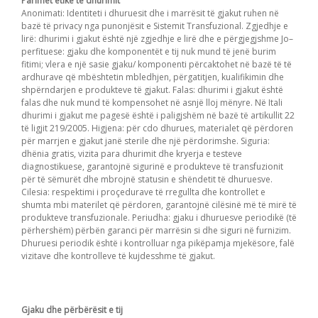
Parimet etike të dhurimit
Anonimati: Identiteti i dhuruesit dhe i marrësit të gjakut ruhen në
bazë të privacy nga punonjësit e Sistemit Transfuzional. Zgjedhje e
lirë: dhurimi i gjakut është një zgjedhje e lirë dhe e përgjegjshme Jo–
perfituese: gjaku dhe komponentët e tij nuk mund të jenë burim
fitimi; vlera e një sasie gjaku/ komponenti përcaktohet në bazë të të
ardhurave që mbështetin mbledhjen, përgatitjen, kualifikimin dhe
shpërndarjen e produkteve të gjakut. Falas: dhurimi i gjakut është
falas dhe nuk mund të kompensohet në asnjë lloj mënyre. Në Itali
dhurimi i gjakut me pagesë është i paligjshëm në bazë të artikullit 22
të ligjit 219/2005. Higjena: për cdo dhurues, materialet që përdoren
për marrjen e gjakut janë sterile dhe një përdorimshe. Siguria:
dhënia gratis, vizita para dhurimit dhe kryerja e testeve
diagnostikuese, garantojnë sigurinë e produkteve të transfuzionit
për të sëmurët dhe mbrojnë statusin e shëndetit të dhuruesve.
Cilesia: respektimi i proçedurave të rregullta dhe kontrollet e
shumta mbi materilet që përdoren, garantojnë cilësinë më të mirë të
produkteve transfuzionale. Periudha: gjaku i dhuruesve periodikë (të
përhershëm) përbën garanci për marrësin si dhe siguri në furnizim.
Dhuruesi periodik është i kontrolluar nga pikëpamja mjekësore, falë
vizitave dhe kontrolleve të kujdesshme të gjakut.
Gjaku dhe përbërësit e tij