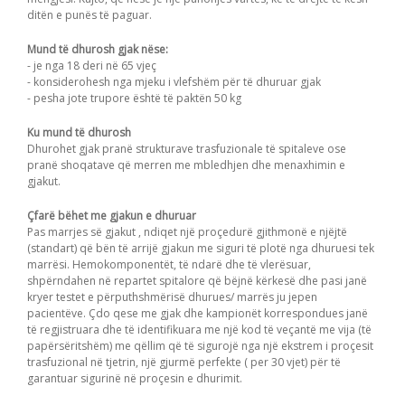
ditën e punës të paguar.
Mund të dhurosh gjak nëse:
- je nga 18 deri në 65 vjeç
- konsiderohesh nga mjeku i vlefshëm për të dhuruar gjak
- pesha jote trupore është të paktën 50 kg
Ku mund të dhurosh
Dhurohet gjak pranë strukturave trasfuzionale të spitaleve ose
pranë shoqatave që merren me mbledhjen dhe menaxhimin e
gjakut.
Çfarë bëhet me gjakun e dhuruar
Pas marrjes së gjakut , ndiqet një proçedurë gjithmonë e njëjtë
(standart) që bën të arrijë gjakun me siguri të plotë nga dhuruesi tek
marrësi. Hemokomponentët, të ndarë dhe të vlerësuar,
shpërndahen në repartet spitalore që bëjnë kërkesë dhe pasi janë
kryer testet e përputhshmërisë dhurues/ marrës ju jepen
pacientëve. Çdo qese me gjak dhe kampionët korrespondues janë
të regjistruara dhe të identifikuara me një kod të veçantë me vija (të
papërsëritshëm) me qëllim që të sigurojë nga një ekstrem i proçesit
trasfuzional në tjetrin, një gjurmë perfekte ( per 30 vjet) për të
garantuar sigurinë në proçesin e dhurimit.