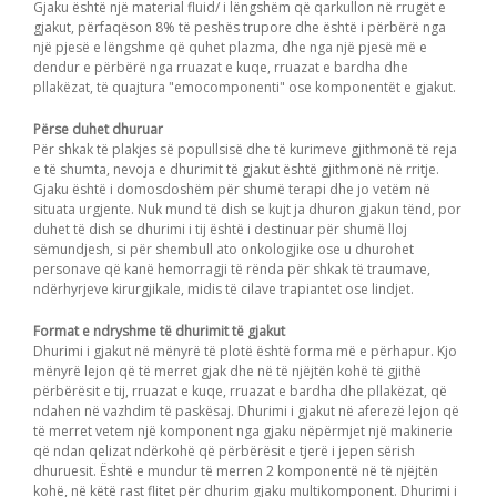
Gjaku është një material fluid/ i lëngshëm që qarkullon në rrugët e
gjakut, përfaqëson 8% të peshës trupore dhe është i përbërë nga
një pjesë e lëngshme që quhet plazma, dhe nga një pjesë më e
dendur e përbërë nga rruazat e kuqe, rruazat e bardha dhe
pllakëzat, të quajtura "emocomponenti" ose komponentët e gjakut.
Përse duhet dhuruar
Për shkak të plakjes së popullsisë dhe të kurimeve gjithmonë të reja
e të shumta, nevoja e dhurimit të gjakut është gjithmonë në rritje.
Gjaku është i domosdoshëm për shumë terapi dhe jo vetëm në
situata urgjente. Nuk mund të dish se kujt ja dhuron gjakun tënd, por
duhet të dish se dhurimi i tij është i destinuar për shumë lloj
sëmundjesh, si për shembull ato onkologjike ose u dhurohet
personave që kanë hemorragji të rënda për shkak të traumave,
ndërhyrjeve kirurgjikale, midis të cilave trapiantet ose lindjet.
Format e ndryshme të dhurimit të gjakut
Dhurimi i gjakut në mënyrë të plotë është forma më e përhapur. Kjo
mënyrë lejon që të merret gjak dhe në të njëjtën kohë të gjithë
përbërësit e tij, rruazat e kuqe, rruazat e bardha dhe pllakëzat, që
ndahen në vazhdim të paskësaj. Dhurimi i gjakut në aferezë lejon që
të merret vetem një komponent nga gjaku nëpërmjet një makinerie
që ndan qelizat ndërkohë që përbërësit e tjerë i jepen sërish
dhuruesit. Është e mundur të merren 2 komponentë në të njëjtën
kohë, në këtë rast flitet për dhurim gjaku multikomponent. Dhurimi i