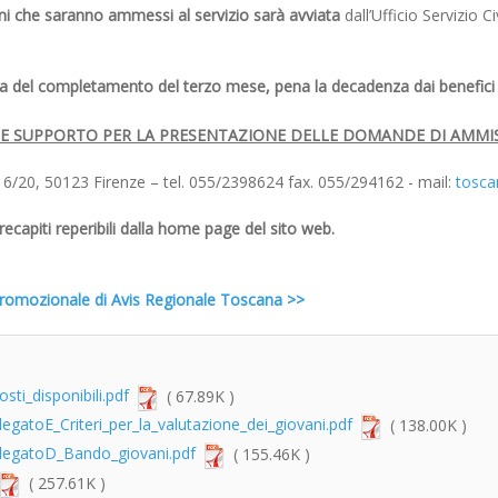
ni che saranno ammessi al servizio sarà avviata
dall’Ufficio Servizio 
ma del completamento del terzo mese, pena la decadenza dai benefici p
LE SUPPORTO PER LA PRESENTAZIONE DELLE DOMANDE DI AMMI
16/20, 50123 Firenze – tel. 055/2398624 fax. 055/294162 - mail:
tosca
recapiti reperibili dalla home page del sito web.
a promozionale di Avis Regionale Toscana >>
sti_disponibili.pdf
( 67.89K )
gatoE_Criteri_per_la_valutazione_dei_giovani.pdf
( 138.00K )
llegatoD_Bando_giovani.pdf
( 155.46K )
( 257.61K )