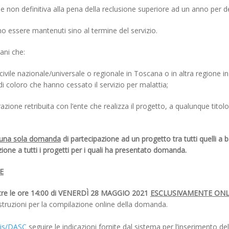
 non definitiva alla pena della reclusione superiore ad un anno per d
vono essere mantenuti sino al termine del servizio.
ani che:
ivile nazionale/universale o regionale in Toscana o in altra regione in
i coloro che hanno cessato il servizio per malattia;
azione retribuita con l’ente che realizza il progetto, a qualunque titol
 una sola domanda
di partecipazione ad un progetto tra tutti quelli 
ione a tutti i progetti per i quali ha presentato domanda.
E
tre le ore 14:00 di VENERD
Ì
28 MAGGIO 2021
ESCLUSIVAMENTE ONL
istruzioni per la compilazione online della domanda.
/sis/DASC
seguire le indicazioni fornite dal sistema per l’inserimento d