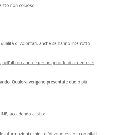
elitto non colposo.
 qualità di volontari, anche se hanno interrotto
o,
nell’ultimo anno e per un periodo di almeno sei
a bando. Qualora vengano presentate due o più
INE
, accedendo al sito:
elle informazioni richieste (devono essere compilati