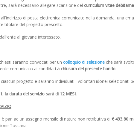
oltre, sarà necessario allegare scansione del
curriculum vitae debitame
, all'indirizzo di posta elettronica comunicato nella domanda, una em
e titolare del progetto prescelto.
all'ente al giovane interessato.
richiesti saranno convocati per un
colloquio di selezione
che sarà svol
ente comunicato ai candidati
a chiusura del presente bando.
iascun progetto e saranno individuati i volontari idonei selezionati per
21
,
la durata del servizio sarà di 12 MESI.
VIZIO
o è pari ad un assegno mensile di natura non retributiva di
€ 433,80 me
gione Toscana.