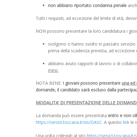
non abbiano riportato condanna penale
anche
Tutti i requisiti, ad eccezione del limite di età, de
NON possono presentare la loro candidatura i giov
svolgono o hanno svolto in passato servizio c
prima della scadenza prevista, ad eccezione d
abbiano avuto rapporti di lavoro o di collabor
mesi.
NOTA BENE:
I giovani possono presentare
una ed
domande, il candidato sarà escluso dalla partecipaz
MODALITA’ DI PRESENTAZIONE DELLE DOMAND
La domanda può essere presentata
entro e non ol
https://servizi.toscana.it/sis/DASC
. A questo
link
le 
Una volta collegati al sito
https://servizi.toscana.it