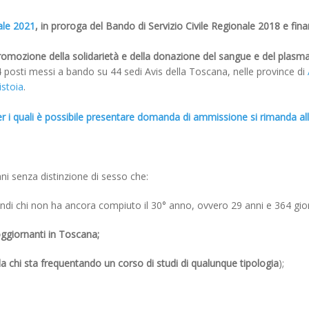
ale 2021
, in proroga del Bando di Servizio Civile Regionale 2018 e fin
romozione della solidarietà e della donazione del sangue e del plasma t
4 posti messi a bando su 44 sedi Avis della Toscana, nelle province di
istoia
.
i per i quali è possibile presentare domanda di ammissione si rimanda all
ni senza distinzione di sesso che:
ndi chi non ha ancora compiuto il 30° anno, ovvero 29 anni e 364 gior
oggiornanti in Toscana;
 chi sta frequentando un corso di studi di qualunque tipologia
);