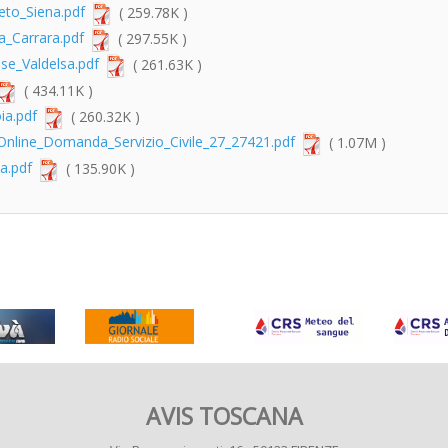
to_Siena.pdf
( 259.78K )
Carrara.pdf
( 297.55K )
e_Valdelsa.pdf
( 261.63K )
( 434.11K )
ia.pdf
( 260.32K )
_Online_Domanda_Servizio_Civile_27_27421.pdf
( 1.07M )
a.pdf
( 135.90K )
AVIS TOSCANA