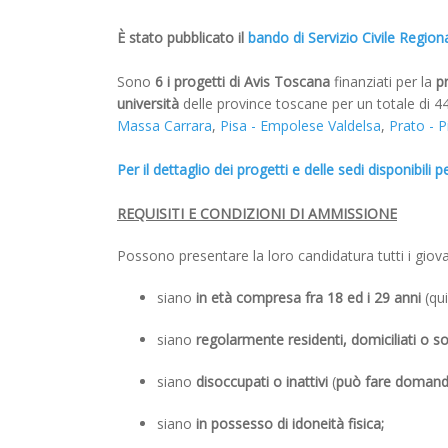
È
stato pubblicato il
bando di Servizio Civile Region
Sono
6 i progetti di Avis Toscana
finanziati per la
p
università
delle province toscane per un totale di 4
Massa Carrara
,
Pisa - Empolese Valdelsa
,
Prato - P
Per il dettaglio dei progetti e delle sedi disponibil
REQUISITI E CONDIZIONI DI AMMISSIONE
Possono presentare la loro candidatura tutti i giova
siano
in età compresa fra 18 ed i 29 anni
(qui
siano
regolarmente residenti, domiciliati o s
siano
disoccupati
o
inattivi
(
può fare domanda
siano
in possesso di idoneità fisica;